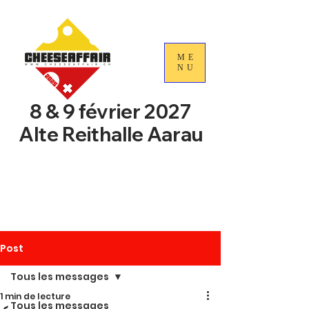
ME
NU
8 & 9 février 2027
Alte Reithalle Aarau
4e Journées nationales du
commerce du fromage
suisse
Post
Tous les messages
1 min de lecture
Tous les messages